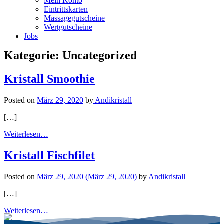
Mein Konto
Eintrittskarten
Massagegutscheine
Wertgutscheine
Jobs
Kategorie:
Uncategorized
Kristall Smoothie
Posted on
März 29, 2020
by
Andikristall
[…]
Weiterlesen…
Kristall Fischfilet
Posted on
März 29, 2020
(März 29, 2020)
by
Andikristall
[…]
Weiterlesen…