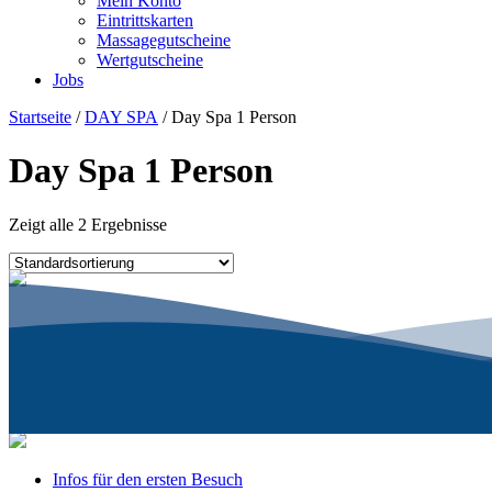
Mein Konto
Eintrittskarten
Massagegutscheine
Wertgutscheine
Jobs
Startseite
/
DAY SPA
/ Day Spa 1 Person
Day Spa 1 Person
Zeigt alle 2 Ergebnisse
Infos für den ersten Besuch